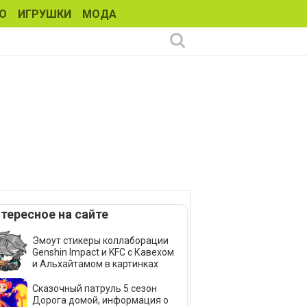
О
ИГРУШКИ
МОДА
тересное на сайте
Эмоут стикеры коллаборации
Genshin Impact и KFC с Кавехом
и Альхайтамом в картинках
Сказочный патруль 5 сезон
Дорога домой, информация о