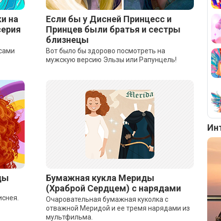
и на
Если бы у Дисней Принцесс и
серия
Принцев были братья и сестры
близнецы
ссами
Вот было бы здорово посмотреть на
мужскую версию Эльзы или Рапунцель!
Ин
ды
Бумажная кукла Мериды
(Храброй Сердцем) с нарядами
иснея.
Очаровательная бумажная куколка с
отважной Меридой и ее тремя нарядами из
мультфильма.