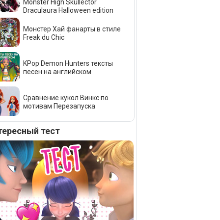
Monster High Skullector
Draculaura Halloween edition
Монстер Хай фанарты в стиле
Freak du Сhic
KPop Demon Hunters тексты
песен на английском
Сравнение кукол Винкс по
мотивам Перезапуска
тересный тест