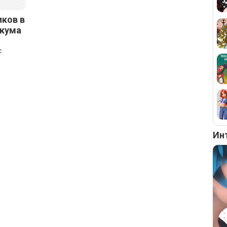
иков в
ккума
с
Ин