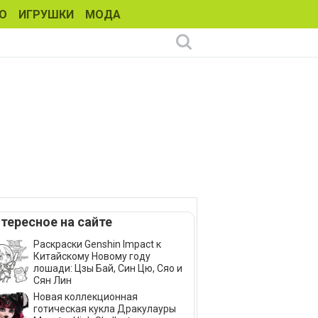
О
ИГРУШКИ
МОДА
тересное на сайте
Раскраски Genshin Impact к
Китайскому Новому году
лошади: Цзы Бай, Син Цю, Сяо и
Сян Лин
Новая коллекционная
готическая кукла Дракулауры