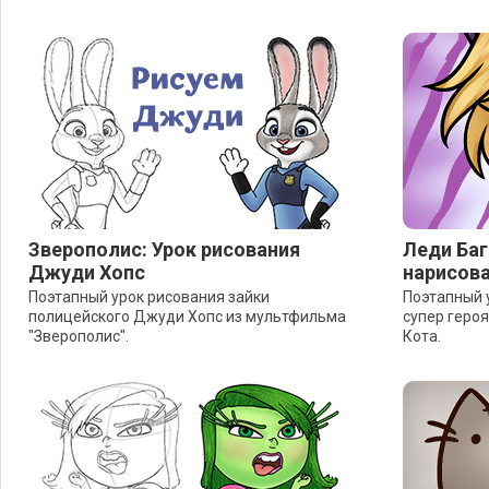
Зверополис: Урок рисования
Леди Баг
Джуди Хопс
нарисова
Поэтапный урок рисования зайки
Поэтапный 
полицейского Джуди Хопс из мультфильма
супер героя
"Зверополис".
Кота.