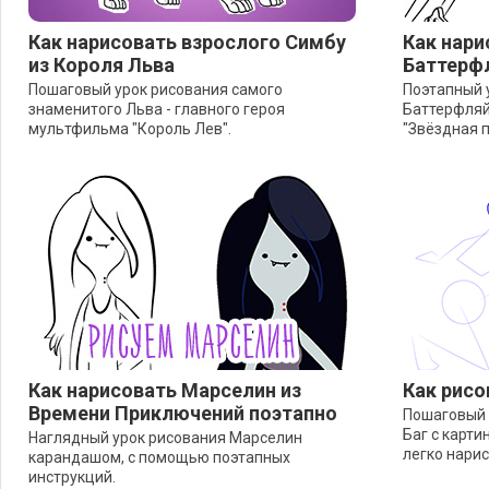
Как нарисовать взрослого Симбу
Как нари
из Короля Льва
Баттерф
Пошаговый урок рисования самого
Поэтапный 
знаменитого Льва - главного героя
Баттерфляй
мультфильма "Король Лев".
"Звёздная п
Как нарисовать Марселин из
Как рисо
Времени Приключений поэтапно
Пошаговый 
Баг с карти
Наглядный урок рисования Марселин
легко нари
карандашом, с помощью поэтапных
инструкций.