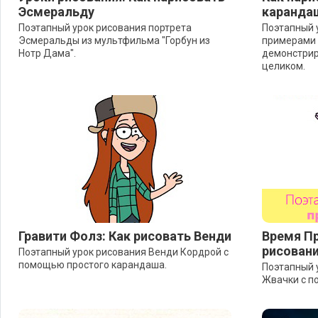
Эсмеральду
каранда
Поэтапный урок рисования портрета
Поэтапный 
Эсмеральды из мультфильма "Горбун из
примерами 
Нотр Дама".
демонстрир
целиком.
Гравити Фолз: Как рисовать Венди
Время Пр
рисован
Поэтапный урок рисования Венди Кордрой с
помощью простого карандаша.
Поэтапный 
Жвачки с п