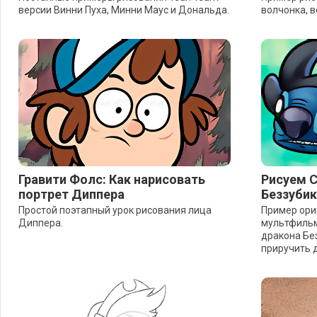
версии Винни Пуха, Минни Маус и Дональда.
волчонка, в
Гравити Фолс: Как нарисовать
Рисуем С
портрет Диппера
Беззубик
Простой поэтапный урок рисования лица
Пример ори
Диппера.
мультфильм
дракона Бе
приручить д