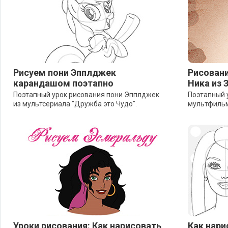
Рисуем пони Эпплджек
Рисовани
карандашом поэтапно
Ника из 
Поэтапный урок рисования пони Эпплджек
Поэтапный у
из мультсериала "Дружба это Чудо".
мультфильм
Уроки рисования: Как нарисовать
Как нари