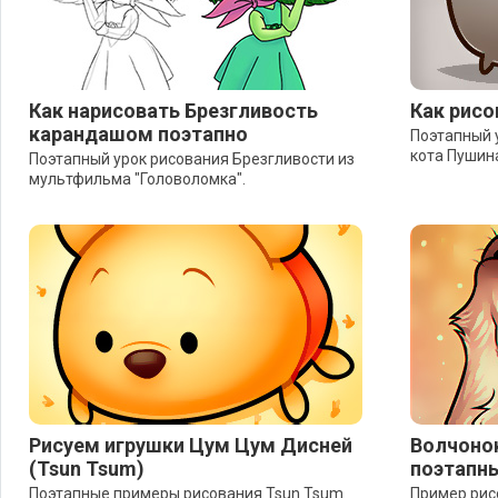
Как нарисовать Брезгливость
Как рисо
карандашом поэтапно
Поэтапный 
кота Пушин
Поэтапный урок рисования Брезгливости из
мультфильма "Головоломка".
Рисуем игрушки Цум Цум Дисней
Волчонок
(Tsun Tsum)
поэтапны
Поэтапные примеры рисования Tsun Tsum
Пример рис