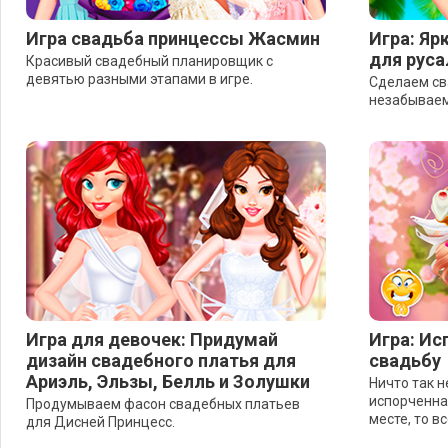
Игра свадьба принцессы Жасмин
Игра: Яр
для руса
Красивый свадебный планировщик с
девятью разными этапами в игре.
Сделаем св
незабываем
Игра для девочек: Придумай
Игра: Ис
дизайн свадебного платья для
свадьбу
Ариэль, Эльзы, Белль и Золушки
Ничто так н
испорченная
Продумываем фасон свадебных платьев
месте, то в
для Дисней Принцесс.