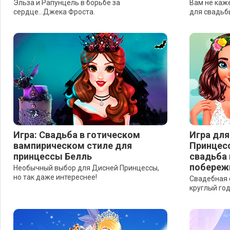
Эльза и Рапунцель в борьбе за
Вам не каже
сердце...Джека Фроста.
для свадьб
Игра: Свадьба в готическом
Игра для
вампирическом стиле для
Принцесс
принцессы Белль
свадьба 
побереж
Необычный выбор для Дисней Принцессы,
но так даже интереснее!
Свадебная о
круглый год