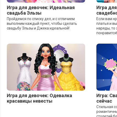
Игра для девочек: Идеальная
Игра для
свадьба Эльзы
свадебно
Пройдемся по списку дел, и с отличием
Если вам н
выполним каждый пункт, чтобы сделать
платья и в
свадьбу Эльзы и Джека идеальной!
наряды, то 
понравится
Игра для девочек: Одевалка
Игра: Св
красавицы невесты
сейчас
Стильная с
романтичны
столетий б