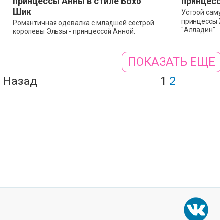
принцессы Анны в стиле Бохо
принцес
Шик
Устрой сам
принцессы 
Романтичная одевалка с младшей сестрой
"Алладин".
королевы Эльзы - принцессой Анной.
ПОКАЗАТЬ ЕЩЕ
Назад
1
2