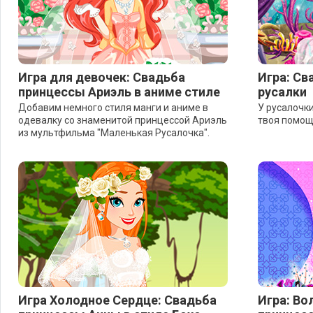
Игра для девочек: Свадьба
Игра: Св
принцессы Ариэль в аниме стиле
русалки
Добавим немного стиля манги и аниме в
У русалочки
одевалку со знаменитой принцессой Ариэль
твоя помощ
из мультфильма "Маленькая Русалочка".
Игра Холодное Сердце: Свадьба
Игра: Во