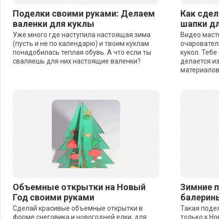
Поделки своими руками: Делаем
Как сдел
валенки для куклы
шапки дл
Уже много где наступила настоящая зима
Видео маст
(пусть и не по календарю) и твоим куклам
очаровател
понадобилась теплая обувь. А что если ты
кукол. Тебе
сваляешь для них настоящие валенки?
делается и
материалов
Объемные открытки на Новый
Зимние п
Год своими руками
балерин
Сделай красивые объемные открытки в
Такая поде
форме снеговика и новогодней елки, для
только к Но