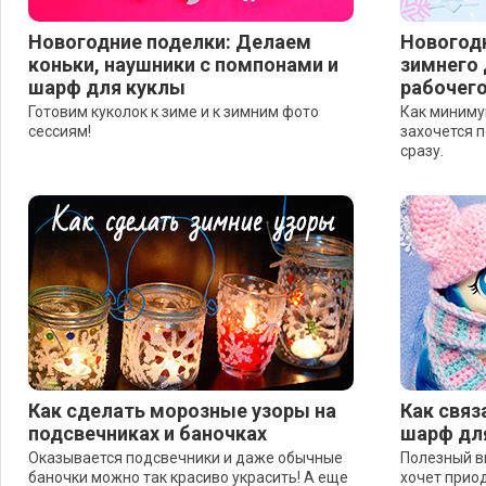
Новогодние поделки: Делаем
Новогодн
коньки, наушники с помпонами и
зимнего 
шарф для куклы
рабочего
Готовим куколок к зиме и к зимним фото
Как миниму
сессиям!
захочется п
сразу.
Как сделать морозные узоры на
Как связ
подсвечниках и баночках
шарф дл
Оказывается подсвечники и даже обычные
Полезный ви
баночки можно так красиво украсить! А еще
хочет приод