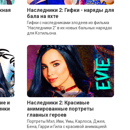
жная
Наследники 2: Гифки - наряды для
бала на яхте
Гифки с наследниками злодеев из фильма
"Наследники 2" в их новых бальных нарядах
для Котильона.
ие и
Наследники 2: Красивые
инки
анимированные портреты
главных героев
Портреты Мэл, Иви, Умы, Карлоса, Джея,
Бена, Гарри и Гила с красивой анимацией.