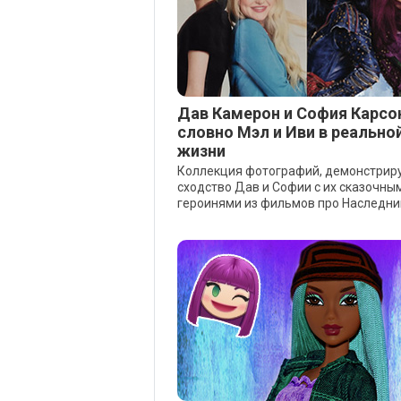
Дав Камерон и София Карсо
словно Мэл и Иви в реально
жизни
Коллекция фотографий, демонстри
сходство Дав и Софии с их сказочны
героинями из фильмов про Наследни