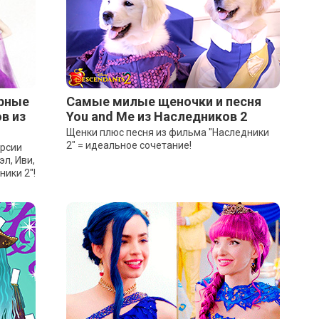
арные
Самые милые щеночки и песня
в из
You and Me из Наследников 2
Щенки плюс песня из фильма "Наследники
2" = идеальное сочетание!
ерсии
л, Иви,
ики 2"!