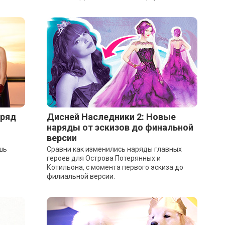
аряд
Дисней Наследники 2: Новые
наряды от эскизов до финальной
версии
шь
Сравни как изменились наряды главных
героев для Острова Потерянных и
Котильона, с момента первого эскиза до
филиальной версии.