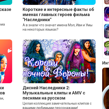
сказе
Короткие и интересные факты об
именах главных героев фильма
"Наследники"
ьма
А в знали что значат имена Мэл, Иви и Умы
на некоторых языках?
Ин
ки
Дисней Наследники 2:
тов
Музыкальные клипы и AMV с
песнями на русском
ви,
Целая коллекция замечательных клипов с
вашими любимыми персонажами!