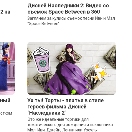
Дисней Наследники 2: Видео со
2 на
съемок Space Between в 360
Заглянем за кулисы съемок песни Иви и Мэл
"Space Between".
сный
Ух ты! Торты - платья в стиле
героев фильма Дисней
"Наследники 2"
ротком
Это же идеальные тортики для
тематического дня рождения и поклонника
Мэл, Иви, Джейн, Лонни или Урсулы.