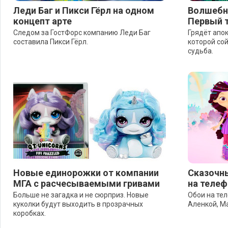
Леди Баг и Пикси Гёрл на одном
Волшебни
концепт арте
Первый 
Следом за ГостФорс компанию Леди Баг
Грядёт апок
составила Пикси Гёрл.
которой сой
судьба.
Новые единорожки от компании
Сказочны
МГА с расчесываемыми гривами
на телеф
Больше не загадка и не сюрприз. Новые
Обои на тел
куколки будут выходить в прозрачных
Аленкой, М
коробках.