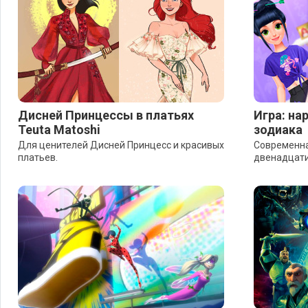
Дисней Принцессы в платьях
Игра: на
Teuta Matoshi
зодиака
Для ценителей Дисней Принцесс и красивых
Современна
платьев.
двенадцати