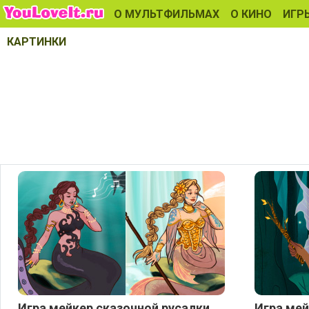
О МУЛЬТФИЛЬМАХ
О КИНО
ИГР
КАРТИНКИ
Игра мейкер сказочной русалки
Игра мей