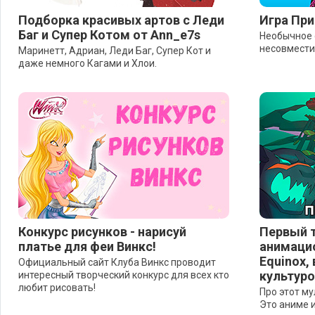
Подборка красивых артов с Леди
Игра Пр
Баг и Супер Котом от Ann_e7s
Необычное 
несовмести
Маринетт, Адриан, Леди Баг, Супер Кот и
даже немного Кагами и Хлои.
Конкурс рисунков - нарисуй
Первый т
платье для феи Винкс!
анимацио
Equinox,
Официальный сайт Клуба Винкс проводит
культуро
интересный творческий конкурс для всех кто
любит рисовать!
Про этот м
Это аниме 