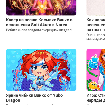
Кавер на песню Космикс Винкс в
Как нари
исполнении Sati Akura и Narea
весенне
ватных 
Ребята снова создали очередной шедевр!
Очень крас
минимумом 
Яркие чибики Винкс от Yuko
Игра: С
Dragon
наряды 