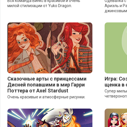
Вся команда Винкс в красивой и очень
Одевалка с 
милой стилизации от Yuko Dragon.
Ариэль и Р
джинсовым
Сказочные арты с принцессами
Игра: Со
Дисней попавшими в мир Гарри
щенка в 
Поттера от Axel Stardust
Супер милы
четвероног
Очень красивые и атмосферные рисунки.