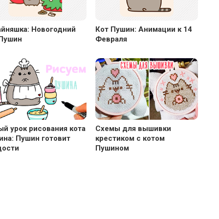
айняшка: Новогодний
Кот Пушин: Анимации к 14
 Пушин
Февраля
ый урок рисования кота
Схемы для вышивки
ина: Пушин готовит
крестиком с котом
дости
Пушином