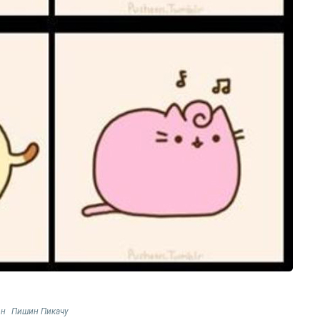
он
Пишин Пикачу