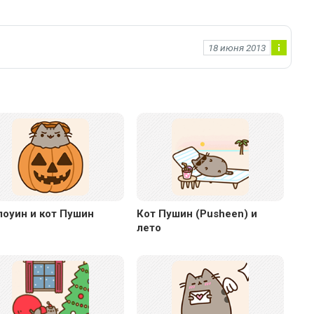
18 июня 2013
Ин
фо
рм
ац
ия
к
но
во
ст
и
лоуин и кот Пушин
Кот Пушин (Pusheen) и
лето