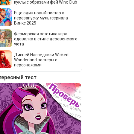
куклы с образами фей Winx Club
Еще один новый постер к
перезапуску мультсериала
Винкс 2025
Фермерская эстетика игра
одевалка в стиле деревенского
уюта
Дисней Наследники Wicked
Wonderland постеры с
персонажами
тересный тест