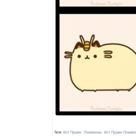
Теги:
Кот Пушин
Покемоны
Кот Пушин Покем