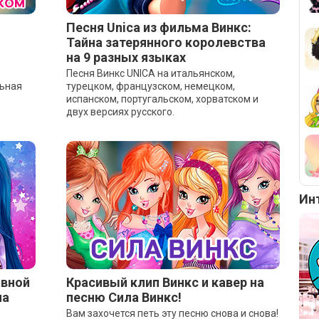
Песня Unica из фильма Винкс:
Тайна затерянного королевства
на 9 разных языках
Песня Винкс UNICA на итальянском,
льная
турецком, французском, немецком,
испанском, португальском, хорватском и
двух версиях русского.
Ин
авной
Красивый клип Винкс и кавер на
на
песню Сила Винкс!
Вам захочется петь эту песню снова и снова!