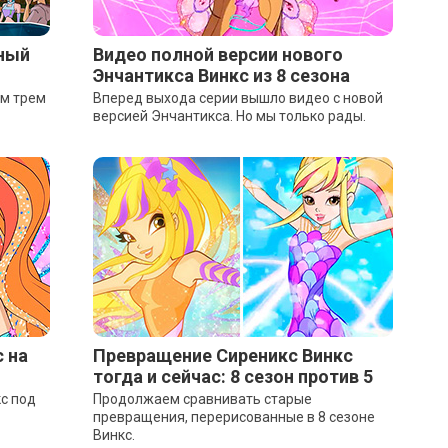
ный
Видео полной версии нового
Энчантикса Винкс из 8 сезона
ым трем
Вперед выхода серии вышло видео с новой
версией Энчантикса. Но мы только рады.
 на
Превращение Сиреникс Винкс
тогда и сейчас: 8 сезон против 5
с под
Продолжаем сравнивать старые
превращения, перерисованные в 8 сезоне
Винкс.