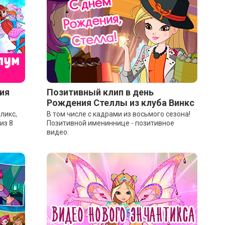
ия
Позитивный клип в день
Рождения Стеллы из клуба Винкс
ликс,
В том числе с кадрами из восьмого сезона!
из 8
Позитивной имениннице - позитивное
видео.