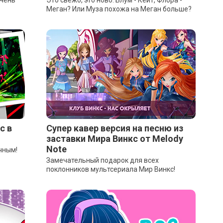
очень
Это свежо, это ново. Блум - Кейт, Флора -
Меган? Или Муза похожа на Меган больше?
с в
Супер кавер версия на песню из
заставки Мира Винкс от Melody
Note
чным!
Замечательный подарок для всех
поклонников мультсериала Мир Винкс!