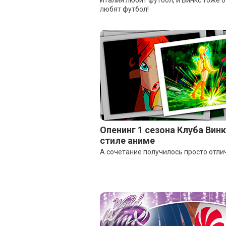
Италия любит футбол, и Винкс тоже 
любят футбол!
Опенинг 1 сезона Клуба Винк
стиле аниме
А сочетание получилось просто отли