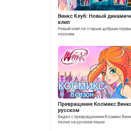
Винкс Клуб: Новый динамич
клип
Новый клип по старым добрым перв
сезонам.
Превращение Космикс Винкс
русском
Видео с превращением Космикс Винк
песню на русском языке.