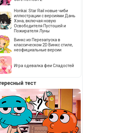
Honkai: Star Rail новые чиби
иллюстрации с версиями Дань
Хэна, включая новую
Освободителя Пустошей и
Пожирателя Луны
Винкс из Перезапуска в
классическом 2D Винкс стиле,
неофициальные версии
Игра одевалка феи Сладостей
тересный тест