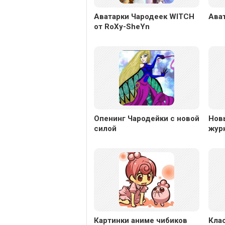
Аватарки Чародеек WITCH
Ава
от RoXy-SheYn
Опенинг Чародейки с новой
Нов
силой
жур
Картинки аниме чибиков
Кла