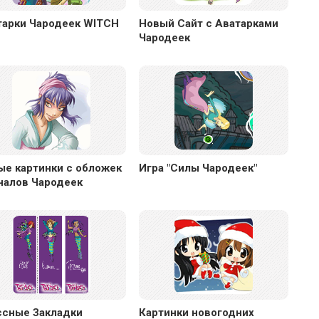
тарки Чародеек WITCH
Новый Сайт с Аватарками
Чародеек
ые картинки с обложек
Игра "Силы Чародеек"
налов Чародеек
ссные Закладки
Картинки новогодних