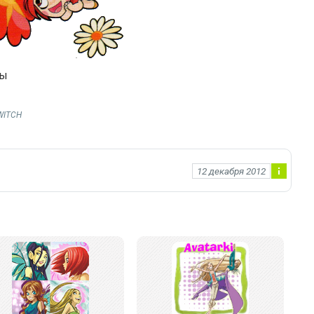
ны
WITCH
12 декабря 2012
Ин
фо
рм
ац
ия
к
но
во
ст
и