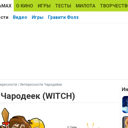
ЬМАХ
О КИНО
ИГРЫ
ТЕСТЫ
МИЛОТА
ТВОРЧЕСТВ
ости
Видео
Игры
Гравити Фолз
ересности
/
Интересности Чародейки
Ин
 Чародеек (WITCH)