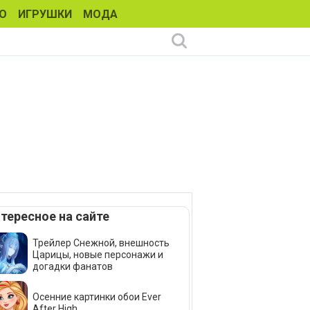
О
ИГРУШКИ
МОДА
тересное на сайте
Трейлер Снежной, внешность
Царицы, новые персонажи и
догадки фанатов
Осенние картинки обои Ever
After High