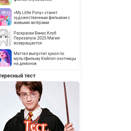
«My Little Pony» станет
художественным фильмом с
живыми актёрами
Раскраски Винкс Клуб
Перезапуск 2025 Магия
возвращается
Маттел выпустит кукол по
мультфильму Кейпоп-охотницы
на демонов
тересный тест