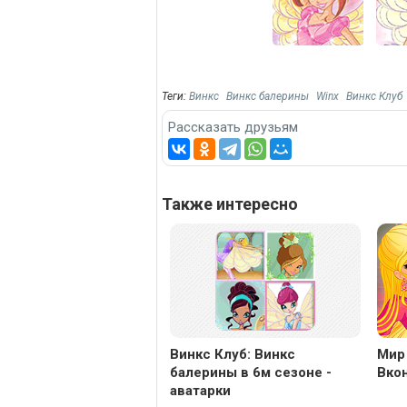
Теги:
Винкс
Винкс балерины
Winx
Винкс Клуб
Рассказать друзьям
Также интересно
Винкс Клуб: Винкс
Мир
балерины в 6м сезоне -
Вкон
аватарки