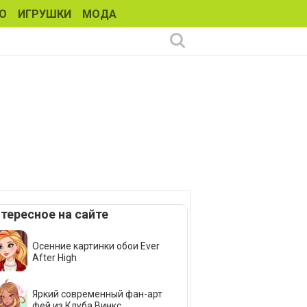
О
ИГРУШКИ
МОДА
тересное на сайте
Осенние картинки обои Ever
After High
Яркий современный фан-арт
фей из Клуба Винкс