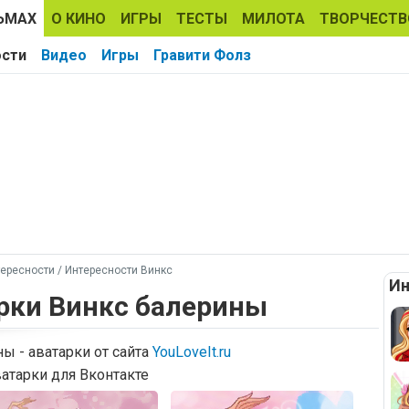
ЬМАХ
О КИНО
ИГРЫ
ТЕСТЫ
МИЛОТА
ТВОРЧЕСТВ
ости
Видео
Игры
Гравити Фолз
ересности
/
Интересности Винкс
Ин
арки Винкс балерины
ы - аватарки от сайта
YouLoveIt.ru
атарки для Вконтакте