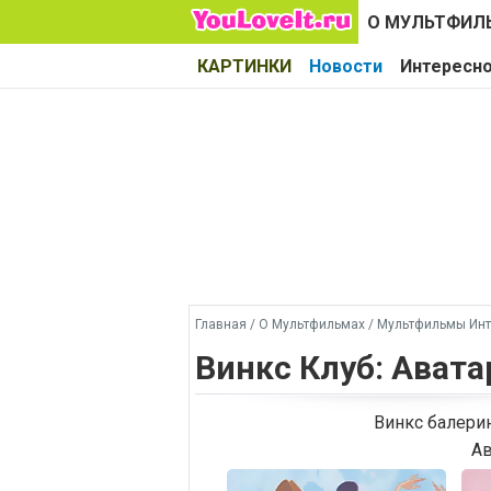
О МУЛЬТФИЛ
КАРТИНКИ
Новости
Интересн
Главная
/
О Мультфильмах
/
Мультфильмы Инт
Винкс Клуб: Ават
Винкс балерин
Ав