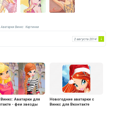
Аватарки Винкс
Картинки
2 августа 2014
Ин
фо
рм
ац
ия
к
но
во
ст
и
 Винкс: Аватарки для
Новогодние аватарки с
такте - феи звезды
Винкс для Вконтакте