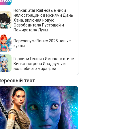
Honkai: Star Rail новые чиби
иллюстрации с версиями Дань
Хэна, включая новую
Освободителя Пустошей и
Пожирателя Луны
Перезапуск Винкс 2025 новые
куклы
Героини Геншин Импакт в стиле
Винкс: встреча Инадзумы и
волшебного мира фей
тересный тест