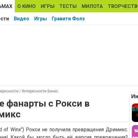
ЬМАХ
О КИНО
ИГРЫ
ТЕСТЫ
МИЛОТА
ТВОРЧЕСТВ
ости
Видео
Игры
Гравити Фолз
ересности
/
Интересности Винкс
Ин
е фанарты с Рокси в
микс
ld of Winx") Рокси не получила превращения Дримикс.
чна! Какой бы могло быть её версия превращения?