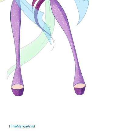
HimoMangaArtist