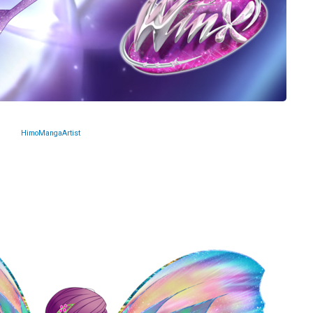
HimoMangaArtist