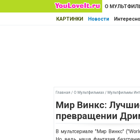
О МУЛЬТФИЛ
КАРТИНКИ
Новости
Интересн
Главная
/
О Мультфильмах
/
Мультфильмы Инт
Мир Винкс: Лучши
превращении Дри
В мультсериале "Мир Винкс" ("Wor
Но ведь наша фантазия безграни