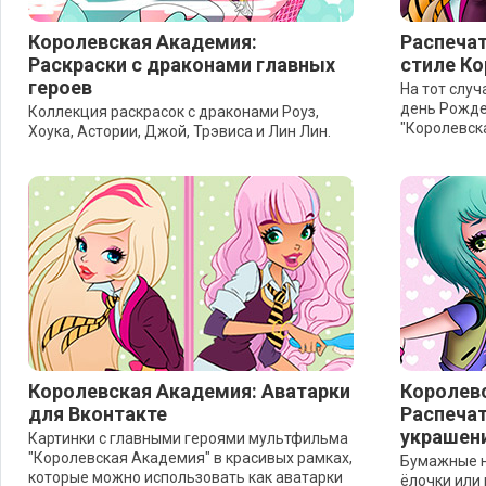
Королевская Академия:
Распечат
Раскраски с драконами главных
стиле К
героев
На тот слу
день Рожде
Коллекция раскрасок с драконами Роуз,
"Королевск
Хоука, Астории, Джой, Трэвиса и Лин Лин.
Королевская Академия: Аватарки
Королев
для Вконтакте
Распечат
украшен
Картинки с главными героями мультфильма
"Королевская Академия" в красивых рамках,
Бумажные н
которые можно использовать как аватарки
ёлочки или