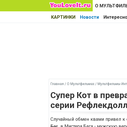
О МУЛЬТФИЛ
КАРТИНКИ
Новости
Интересн
Главная
/
О Мультфильмах
/
Мультфильмы Инт
Супер Кот в превр
серии Рефлекдол
Случайный обмен квами привел к
Баг
...в Мистера Бага - мужскую ве