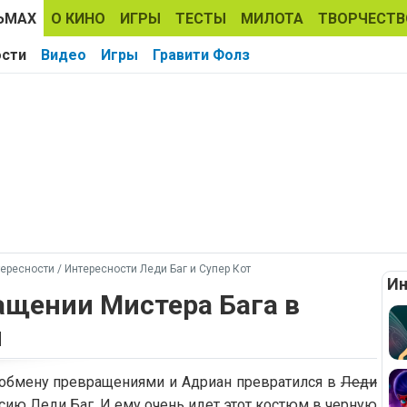
ЬМАХ
О КИНО
ИГРЫ
ТЕСТЫ
МИЛОТА
ТВОРЧЕСТВ
ости
Видео
Игры
Гравити Фолз
ересности
/
Интересности Леди Баг и Супер Кот
Ин
ащении Мистера Бага в
л
 обмену превращениями и Адриан превратился в
Леди
рсию Леди Баг. И ему очень идет этот костюм в черную