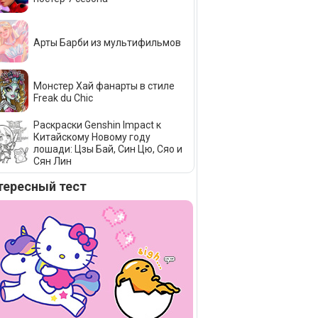
Арты Барби из мультифильмов
Монстер Хай фанарты в стиле
Freak du Сhic
Раскраски Genshin Impact к
Китайскому Новому году
лошади: Цзы Бай, Син Цю, Сяо и
Сян Лин
тересный тест