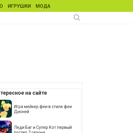
О
ИГРУШКИ
МОДА
тересное на сайте
Игра мейкер феи в стиле феи
Дисней
Леди Баг и Супер Кот первый
постер 7 сезона