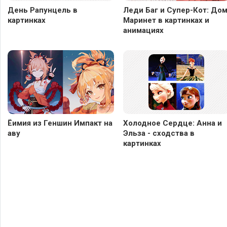
День Рапунцель в
Леди Баг и Супер-Кот: До
картинках
Маринет в картинках и
анимациях
Ёимия из Геншин Импакт на
Холодное Сердце: Анна и
аву
Эльза - сходства в
картинках