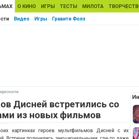
ЬМАХ
О КИНО
ИГРЫ
ТЕСТЫ
МИЛОТА
ТВОРЧЕСТВ
ости
Видео
Игры
Гравити Фолз
ересности
Ин
ов Дисней встретились со
ами из новых фильмов
оих картинках героев мультфильмов Дисней с их
й. Встречи получились эмоциональными, где-то даже