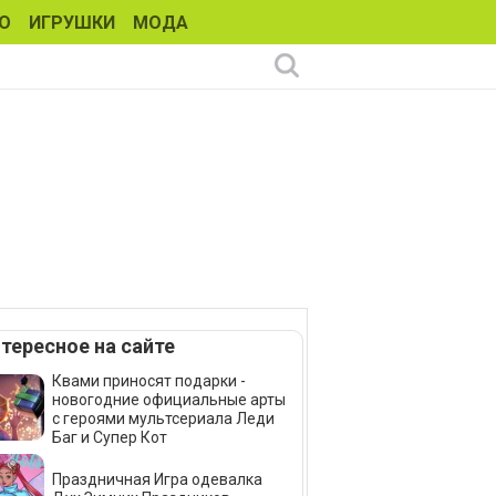
О
ИГРУШКИ
МОДА
тересное на сайте
Квами приносят подарки -
новогодние официальные арты
с героями мультсериала Леди
Баг и Супер Кот
Праздничная Игра одевалка