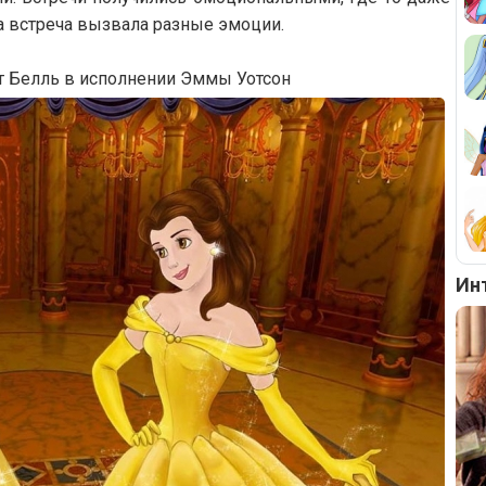
та встреча вызвала разные эмоции.
т Белль в исполнении Эммы Уотсон
Ин