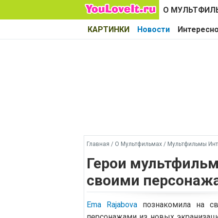
О МУЛЬТФИЛ
КАРТИНКИ
Новости
Интересн
Главная
/
О Мультфильмах
/
Мультфильмы Инт
Герои мультфильм
своими персонаж
Ema Rajabova
познакомила на св
персонажами из новых экранизаци