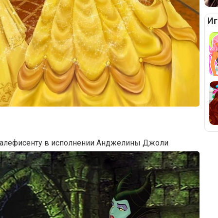
Иг
Малефиcенту в исполнении Анджелины Джоли