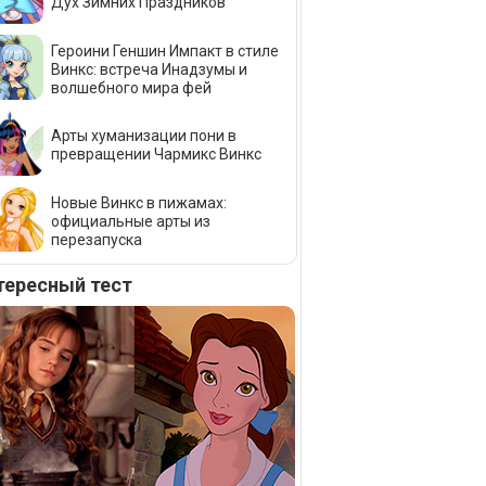
Дух Зимних Праздников
Героини Геншин Импакт в стиле
Винкс: встреча Инадзумы и
волшебного мира фей
Арты хуманизации пони в
превращении Чармикс Винкс
Новые Винкс в пижамах:
официальные арты из
перезапуска
тересный тест