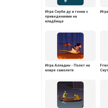
Игра Скуби ду и гонки с
Игра
приведениями на
кладбище
Игра Алладин - Полет на
Frie
ковре самолете
Ску