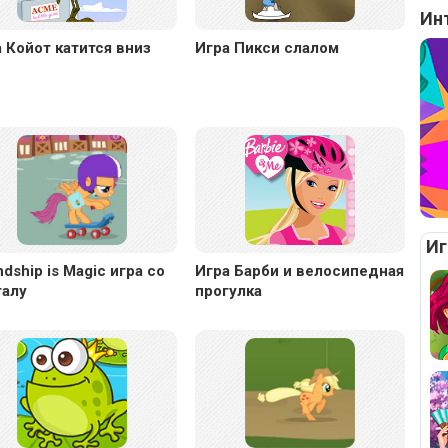
Ин
 Койот катится вниз
Игра Пикси слалом
Иг
ndship is Magic игра со
Игра Барби и велосипедная
талу
прогулка