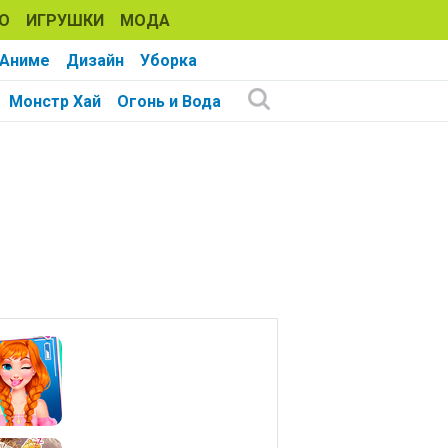
О
ИГРУШКИ
МОДА
Аниме
Дизайн
Уборка
Монстр Хай
Огонь и Вода