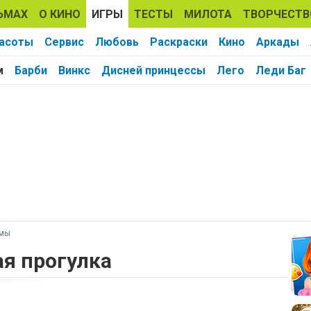
ЬМАХ
О КИНО
ИГРЫ
ТЕСТЫ
МИЛОТА
ТВОРЧЕСТВ
расоты
Сервис
Любовь
Раскраски
Кино
Аркады
м
Барби
Винкс
Дисней принцессы
Лего
Леди Баг
ьмы
ая прогулка