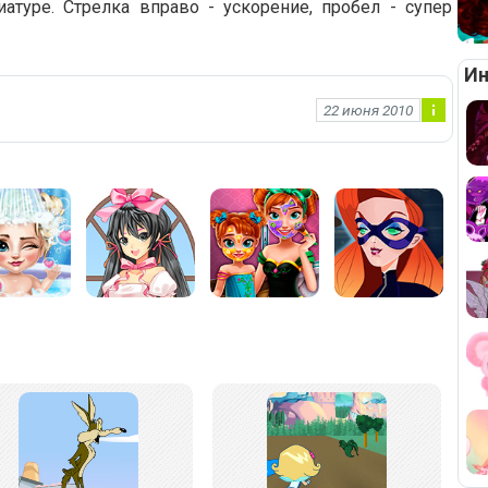
туре. Стрелка вправо - ускорение, пробел - супер
Ин
22 июня 2010
Ин
фо
рм
ац
ия
к
но
во
ст
и