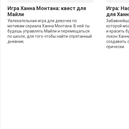
Игра Ханна Монтана: квест для
Игра: На
Майли
для Хан
Увлекательная игра для девочек по
Забавнейша
мотивам сериала Ханна Монтана. В ней ты
которой мо
будешь управлять Майли и перемещаться
и красить 
по школе, для того чтобы найти спрятанный
локон Ханн
дневник.
создавать 
прически.