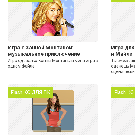
Игра с Ханной Монтаной:
Игра для
музыкальное приключение
и Майли
Игра одевалка Ханны Монтаны и мини игра в
Ты сможешь
одном файле.
оденешь Май
сценически
ТОЛЬКО ДЛЯ ПК
Flash
ТОЛЬКО
Flash