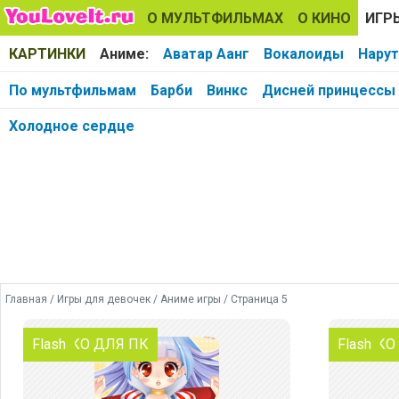
О МУЛЬТФИЛЬМАХ
О КИНО
ИГР
КАРТИНКИ
Аниме:
Аватар Аанг
Вокалоиды
Нару
По мультфильмам
Барби
Винкс
Дисней принцессы
Холодное сердце
Главная
/
Игры для девочек
/
Аниме игры
/ Страница 5
ТОЛЬКО ДЛЯ ПК
Flash
ТОЛЬКО
Flash