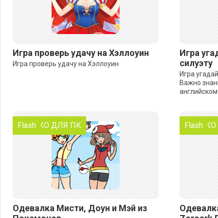
Игра проверь удачу на Хэллоуин
Игра уга
силуэту
Игра проверь удачу на Хэллоуин
Игра угадай
Важно знан
английском
ТОЛЬКО ДЛЯ ПК
Flash
ТОЛЬКО
Flash
Одевалка Мисти, Доун и Мэй из
Одевалка