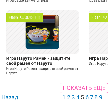
Игра Саске движется вниз
Одевалка Т
ТОЛЬКО ДЛЯ ПК
Flash
ТОЛЬКО
Flash
Игра Наруто Рамен - защитите
Игра Нар
свой рамен от Наруто
Игра Нарут
Игра Наруто Рамен - защитите свой рамен от
Наруто
ПОКАЗАТЬ ЕЩЕ
Назад
1
2
3
4
5
6
7
8
9