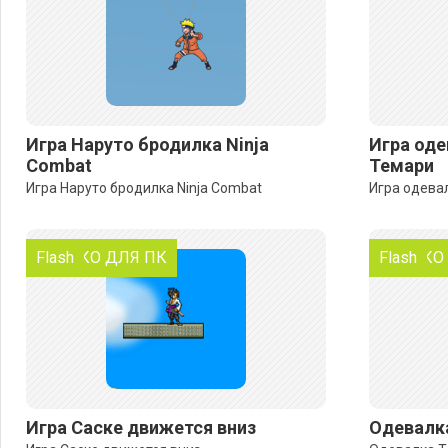
Игра Наруто бродилка Ninja
Игра оде
Combat
Темари
Игра Наруто бродилка Ninja Combat
Игра одева
ТОЛЬКО ДЛЯ ПК
Flash
ТОЛЬКО
Flash
Игра Саске движется вниз
Одевалк