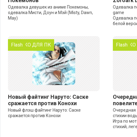
Покемонов
Zoroark 
Одевалка девушек из аниме Покемоны,
Одевалка по
одевалка Мисти, Доун и Мэй (Misty, Dawn,
game
May)
Одевалка п
белой верс
ТОЛЬКО ДЛЯ ПК
Flash
ТОЛЬКО
Flash
Новый файтинг Наруто: Саске
Очередна
сражается против Конохи
повелите
Новый флэш файтинг Наруто: Саске
Очередная 
сражается против Конохи
стихии вод
Игра по мо
стихий, лег