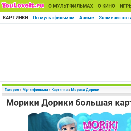
О МУЛЬТФИЛЬМАХ
О КИНО
ИГР
КАРТИНКИ
По мультфильмам
Аниме
Знаменитост
Галерея
»
Мультфильмы
»
Картинки
»
Морики Дорики
Морики Дорики большая кар