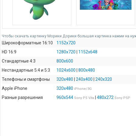
Чтобы скачать картинку Морики Дорики большая картинка нажми на нуж
Широкоформатные 16:10
1152x720
HD 16:9
1280x720
|
1152x648
Стандартные 4:3
800x600
Нестандартные 5:4 и 5:3
1024x600
|
800x480
Телефоны и смартфоны
320x480
|
240x400
|
240x320
Apple iPhone
320x480
iPhone/3G
Разные разрешения
960x544
|
480x272
Sony PS Vita
Sony PSP