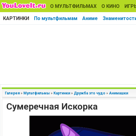
О МУЛЬТФИЛЬМАХ
О КИНО
ИГР
КАРТИНКИ
По мультфильмам
Аниме
Знаменитост
Галерея
»
Мультфильмы
»
Картинки
»
Дружба это чудо
»
Анимашки
Сумеречная Искорка